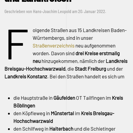
Geschrieben von
Hans-Joachim Leopold
am
20. Januar 2022
.
F
olgende Straßen aus 15 Landkreisen Baden-
Würrtembergs, sind in unser
Straßenverzeichnis
neu aufgenommen
worden. Davon sind
drei Kreise erstmalig
neu
hinzugekommen, nämlich der
Landkreis
Breisgau-Hochschwarzwald
, die
Stadt Freiburg
und der
Landkreis Konstanz
. Bei den Straßen handelt es sich um
die Hauptstraße in
Gäufelden
OT Tailfingen im
Kreis
Böblingen
den Köpfleweg in
Münstertal
im
Kreis Breisgau-
Hochschwarzwald
den Schilfweg in
Haiterbach
und die Schietinger