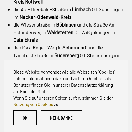
Kreis Rottweil
die Abt-Theobald-Straße in
Limbach
OT Scheringen
im
Neckar-Odenwald-Kreis
die Wiesenstraße in
Böbingen
und die Straße Am
Holunderweg in
Waldstetten
OT Wißgoldingen im
Ostalbkreis
den Max-Reger-Weg in
Schorndorf
und die
Tannbachstraße in
Rudersberg
OT Steinenberg im
Rems-Murr-Kreis
den Rehhagweg in
Freiburg
OT Günterstal –
Stadt
Diese Website verwendet wie alle Webseiten "Cookies" –
Freiburg
nähere Informationen dazu und zu Ihren Rechten als
Benutzer finden Sie in unserer Datenschutzerklärung
am Ende der Seite.
Wenn Sie auf unseren Seiten surfen, stimmen Sie der
Nutzung von Cookies
zu.
© Initiative zur Abwehr von Erschließungsbeiträgen für
OK
NEIN, DANKE
Bestandsstraßen BW