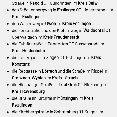
Straße in
Nagold
OT Gundringen im
Kreis Calw
den Stöckenbergweg in
Esslingen
OT Liebersbronn im
Kreis Esslingen
den Wasenweg in
Owen
im
Kreis Esslingen
die Forststraße und den Kiefernweg in
Waldachtal
OT
Oberwaldach im
Kreis Freudenstadt
die Fabrikstraße in
Gerstetten
OT Gussenstadt im
Kreis Heidenheim
die Ledergasse in
Singen
OT Bohlingen im
Kreis
Konstanz
die Rebgasse in
Lörrach
und die Straße Im Rippel in
Grenzach-Wyhlen
im
Kreis Lörrach
die Hinznanger Straße in
Leutkirch
OT Hinznang im
Kreis Ravensburg
die Straße Im Kirchtal in
Münsingen
im
Kreis
Reutlingen
die Kirchbergstraße in
Schramberg
OT Sulgen im