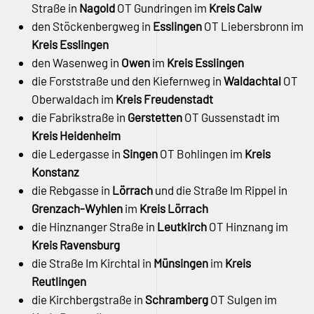
Straße in
Nagold
OT Gundringen im
Kreis Calw
den Stöckenbergweg in
Esslingen
OT Liebersbronn im
Kreis Esslingen
den Wasenweg in
Owen
im
Kreis Esslingen
die Forststraße und den Kiefernweg in
Waldachtal
OT
Oberwaldach im
Kreis Freudenstadt
die Fabrikstraße in
Gerstetten
OT Gussenstadt im
Kreis Heidenheim
die Ledergasse in
Singen
OT Bohlingen im
Kreis
Konstanz
die Rebgasse in
Lörrach
und die Straße Im Rippel in
Grenzach-Wyhlen
im
Kreis Lörrach
die Hinznanger Straße in
Leutkirch
OT Hinznang im
Kreis Ravensburg
die Straße Im Kirchtal in
Münsingen
im
Kreis
Reutlingen
die Kirchbergstraße in
Schramberg
OT Sulgen im