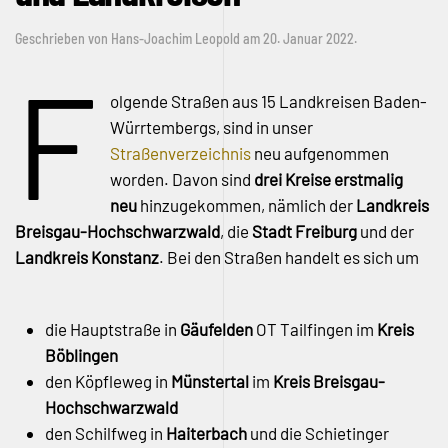
Geschrieben von
Hans-Joachim Leopold
am
20. Januar 2022
.
F
olgende Straßen aus 15 Landkreisen Baden-
Würrtembergs, sind in unser
Straßenverzeichnis
neu aufgenommen
worden. Davon sind
drei Kreise erstmalig
neu
hinzugekommen, nämlich der
Landkreis
Breisgau-Hochschwarzwald
, die
Stadt Freiburg
und der
Landkreis Konstanz
. Bei den Straßen handelt es sich um
die Hauptstraße in
Gäufelden
OT Tailfingen im
Kreis
Böblingen
den Köpfleweg in
Münstertal
im
Kreis Breisgau-
Hochschwarzwald
den Schilfweg in
Haiterbach
und die Schietinger