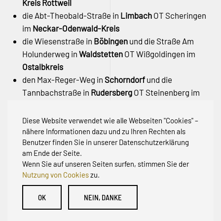
Kreis Rottweil
die Abt-Theobald-Straße in
Limbach
OT Scheringen
im
Neckar-Odenwald-Kreis
die Wiesenstraße in
Böbingen
und die Straße Am
Holunderweg in
Waldstetten
OT Wißgoldingen im
Ostalbkreis
den Max-Reger-Weg in
Schorndorf
und die
Tannbachstraße in
Rudersberg
OT Steinenberg im
Rems-Murr-Kreis
den Rehhagweg in
Freiburg
OT Günterstal –
Stadt
Diese Website verwendet wie alle Webseiten "Cookies" –
Freiburg
nähere Informationen dazu und zu Ihren Rechten als
Benutzer finden Sie in unserer Datenschutzerklärung
am Ende der Seite.
Wenn Sie auf unseren Seiten surfen, stimmen Sie der
Nutzung von Cookies
zu.
© Initiative zur Abwehr von Erschließungsbeiträgen für
OK
NEIN, DANKE
Bestandsstraßen BW