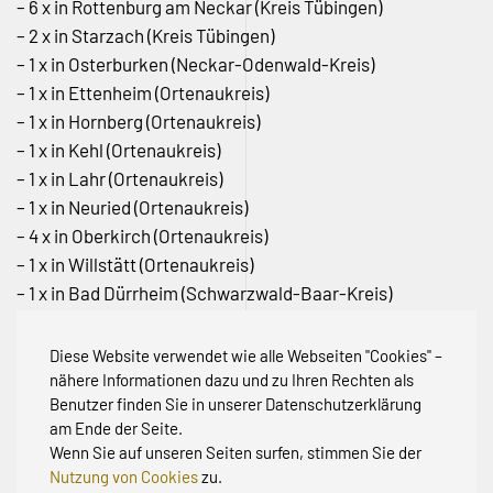
– 6 x in Rottenburg am Neckar (Kreis Tübingen)
– 2 x in Starzach (Kreis Tübingen)
– 1 x in Osterburken (Neckar-Odenwald-Kreis)
– 1 x in Ettenheim (Ortenaukreis)
– 1 x in Hornberg (Ortenaukreis)
– 1 x in Kehl (Ortenaukreis)
– 1 x in Lahr (Ortenaukreis)
– 1 x in Neuried (Ortenaukreis)
– 4 x in Oberkirch (Ortenaukreis)
– 1 x in Willstätt (Ortenaukreis)
– 1 x in Bad Dürrheim (Schwarzwald-Baar-Kreis)
– 1 x in Schonach (Schwarzwald-Baar-Kreis)
– 1 x in Stadt Heilbronn
Diese Website verwendet wie alle Webseiten "Cookies" –
– 8 x in Balingen (Zollernalbkreis)
nähere Informationen dazu und zu Ihren Rechten als
Benutzer finden Sie in unserer Datenschutzerklärung
am Ende der Seite.
Wenn Sie auf unseren Seiten surfen, stimmen Sie der
Nutzung von Cookies
zu.