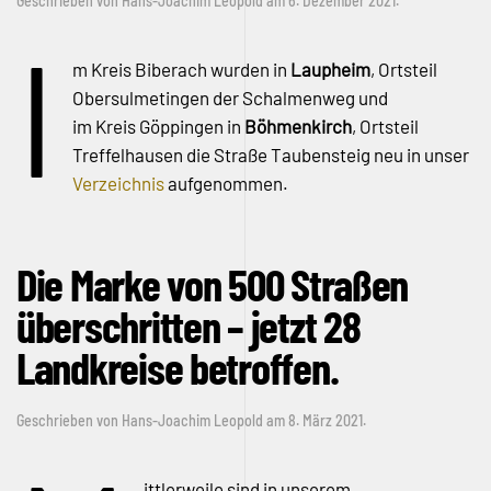
Geschrieben von
Hans-Joachim Leopold
am
6. Dezember 2021
.
I
m Kreis Biberach wurden in
Laupheim
, Ortsteil
Obersulmetingen der Schalmenweg und
im Kreis Göppingen in
Böhmenkirch
, Ortsteil
Treffelhausen die Straße Taubensteig neu in unser
Verzeichnis
aufgenommen.
Die Marke von 500 Straßen
überschritten – jetzt 28
Landkreise betroffen.
Geschrieben von
Hans-Joachim Leopold
am
8. März 2021
.
ittlerweile sind in unserem