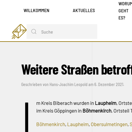
WORU
WILLKOMMEN
AKTUELLES
GEHT
ES?
Weitere Straßen betrof
Geschrieben von
Hans-Joachim Leopold
am
6. Dezember 2021
.
I
m Kreis Biberach wurden in
Laupheim
, Orts
im Kreis Göppingen in
Böhmenkirch
, Ortstei
Böhmenkirch
,
Laupheim
,
Obersulmetingen
,