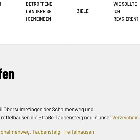
M
BETROFFENE
WIE SOLLTE
ZIELE
LANDKREISE
ICH
| GEMEINDEN
REAGIEREN?
fen
teil Obersulmetingen der Schalmenweg und
l Treffelhausen die Straße Taubensteig neu in unser
Verzeichnis
Schalmenweg
,
Taubensteig
,
Treffelhausen