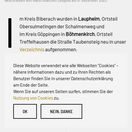
Geschrieben von
Hans-Joachim Leopold
am
6. Dezember 2021
.
I
m Kreis Biberach wurden in
Laupheim
, Ortsteil
Obersulmetingen der Schalmenweg und
im Kreis Göppingen in
Böhmenkirch
, Ortsteil
Treffelhausen die Straße Taubensteig neu in unser
Verzeichnis
aufgenommen.
Diese Website verwendet wie alle Webseiten "Cookies" –
nähere Informationen dazu und zu Ihren Rechten als
Benutzer finden Sie in unserer Datenschutzerklärung
am Ende der Seite.
Wenn Sie auf unseren Seiten surfen, stimmen Sie der
Nutzung von Cookies
zu.
© Initiative zur Abwehr von Erschließungsbeiträgen für
OK
NEIN, DANKE
Bestandsstraßen BW