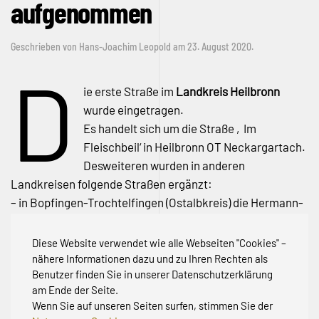
aufgenommen
Geschrieben von
Hans-Joachim Leopold
am
23. August 2020
.
D
ie erste Straße im
Landkreis Heilbronn
wurde eingetragen.
Es handelt sich um die Straße ‚Im
Fleischbeil‘ in Heilbronn OT Neckargartach.
Desweiteren wurden in anderen
Landkreisen folgende Straßen ergänzt:
– in Bopfingen-Trochtelfingen (Ostalbkreis) die Hermann-
Hahn-Straße,
– in Wellendingen (Kreis Rottweil) die Neufraer Straße und
Diese Website verwendet wie alle Webseiten "Cookies" –
– in Neuenbürg-Arnbach (Kreis Lörrach) den Zwerchweg
nähere Informationen dazu und zu Ihren Rechten als
Benutzer finden Sie in unserer Datenschutzerklärung
am Ende der Seite.
Wenn Sie auf unseren Seiten surfen, stimmen Sie der