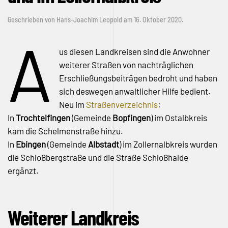
Geschrieben von
Hans-Joachim Leopold
am
16. Oktober 2020
.
A
us diesen Landkreisen sind die Anwohner
weiterer Straßen von nachträglichen
Erschließungsbeiträgen bedroht und haben
sich deswegen anwaltlicher Hilfe bedient.
Neu im
Straßenverzeichnis
:
In
Trochtelfingen
(Gemeinde
Bopfingen
) im Ostalbkreis
kam die Schelmenstraße hinzu.
In
Ebingen
(Gemeinde
Albstadt
) im Zollernalbkreis wurden
die Schloßbergstraße und die Straße Schloßhalde
ergänzt.
Weiterer Landkreis