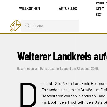
WORU
WILLKOMMEN
AKTUELLES
GEHT
ES?
Weiterer Landkreis a
Geschrieben von
Hans-Joachim Leopold
am
23. August 2020
.
D
ie erste Straße im
Landkreis Heilbron
Es handelt sich um die Straße ‚Im Fle
Desweiteren wurden in anderen Landk
– in Bopfingen-Trochtelfingen (Ostal