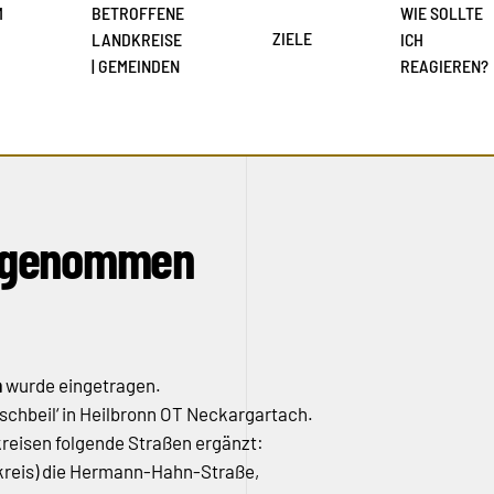
M
BETROFFENE
WIE SOLLTE
ZIELE
LANDKREISE
ICH
| GEMEINDEN
REAGIEREN?
ufgenommen
n
wurde eingetragen.
ischbeil‘ in Heilbronn OT Neckargartach.
reisen folgende Straßen ergänzt:
bkreis) die Hermann-Hahn-Straße,