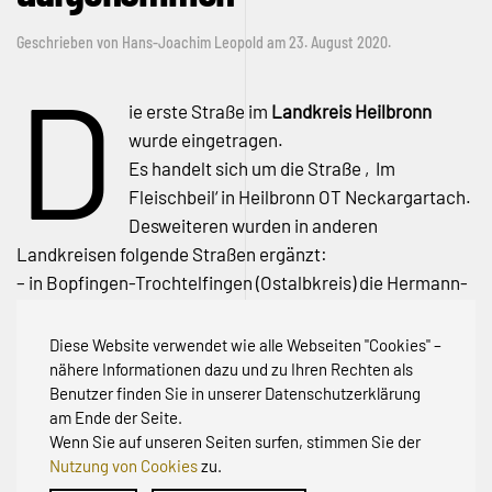
Geschrieben von
Hans-Joachim Leopold
am
23. August 2020
.
D
ie erste Straße im
Landkreis Heilbronn
wurde eingetragen.
Es handelt sich um die Straße ‚Im
Fleischbeil‘ in Heilbronn OT Neckargartach.
Desweiteren wurden in anderen
Landkreisen folgende Straßen ergänzt:
– in Bopfingen-Trochtelfingen (Ostalbkreis) die Hermann-
Hahn-Straße,
– in Wellendingen (Kreis Rottweil) die Neufraer Straße und
Diese Website verwendet wie alle Webseiten "Cookies" –
– in Neuenbürg-Arnbach (Kreis Lörrach) den Zwerchweg
nähere Informationen dazu und zu Ihren Rechten als
Benutzer finden Sie in unserer Datenschutzerklärung
am Ende der Seite.
Wenn Sie auf unseren Seiten surfen, stimmen Sie der
Nutzung von Cookies
zu.