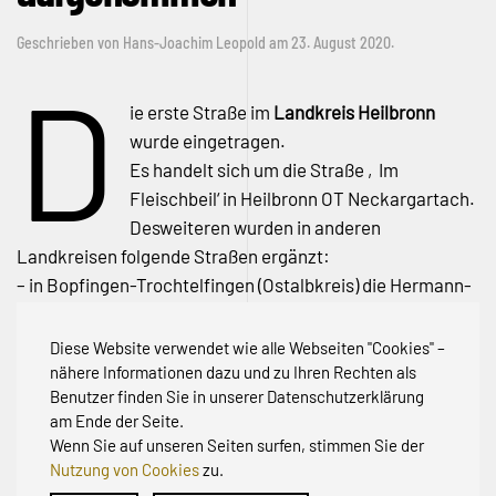
Geschrieben von
Hans-Joachim Leopold
am
23. August 2020
.
D
ie erste Straße im
Landkreis Heilbronn
wurde eingetragen.
Es handelt sich um die Straße ‚Im
Fleischbeil‘ in Heilbronn OT Neckargartach.
Desweiteren wurden in anderen
Landkreisen folgende Straßen ergänzt:
– in Bopfingen-Trochtelfingen (Ostalbkreis) die Hermann-
Hahn-Straße,
– in Wellendingen (Kreis Rottweil) die Neufraer Straße und
Diese Website verwendet wie alle Webseiten "Cookies" –
– in Neuenbürg-Arnbach (Kreis Lörrach) den Zwerchweg
nähere Informationen dazu und zu Ihren Rechten als
Benutzer finden Sie in unserer Datenschutzerklärung
am Ende der Seite.
Wenn Sie auf unseren Seiten surfen, stimmen Sie der
Nutzung von Cookies
zu.