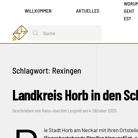
WORU
WILLKOMMEN
AKTUELLES
GEHT
ES?
Schlagwort:
Rexingen
Landkreis Horb in den Sc
Geschrieben von
Hans-Joachim Leopold
am
4. Oktober 2020
.
ie Stadt Horb am Neckar mit ihren Ortstei