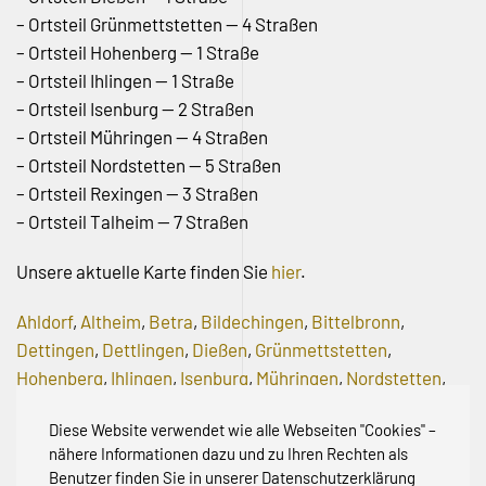
– Ortsteil Grünmettstetten — 4 Straßen
– Ortsteil Hohenberg — 1 Straße
– Ortsteil Ihlingen — 1 Straße
– Ortsteil Isenburg — 2 Straßen
– Ortsteil Mühringen — 4 Straßen
– Ortsteil Nordstetten — 5 Straßen
– Ortsteil Rexingen — 3 Straßen
– Ortsteil Talheim — 7 Straßen
Unsere aktuelle Karte finden Sie
hier
.
Ahldorf
,
Altheim
,
Betra
,
Bildechingen
,
Bittelbronn
,
Dettingen
,
Dettlingen
,
Dießen
,
Grünmettstetten
,
Hohenberg
,
Ihlingen
,
Isenburg
,
Mühringen
,
Nordstetten
,
Rexingen
,
Talheim
Diese Website verwendet wie alle Webseiten "Cookies" –
nähere Informationen dazu und zu Ihren Rechten als
Vorherige
Nächste
Benutzer finden Sie in unserer Datenschutzerklärung