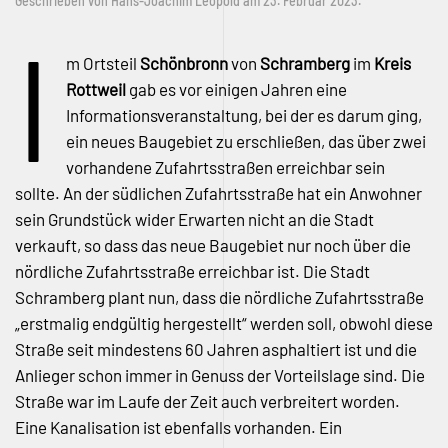
Geschrieben von
Hans-Joachim Leopold
am
23. Februar 2023
.
I
m Ortsteil
Schönbronn
von
Schramberg
im
Kreis
Rottweil
gab es vor einigen Jahren eine
Informationsveranstaltung, bei der es darum ging,
ein neues Baugebiet zu erschließen, das über zwei
vorhandene Zufahrtsstraßen erreichbar sein
sollte. An der südlichen Zufahrtsstraße hat ein Anwohner
sein Grundstück wider Erwarten nicht an die Stadt
verkauft, so dass das neue Baugebiet nur noch über die
nördliche Zufahrtsstraße erreichbar ist. Die Stadt
Schramberg plant nun, dass die nördliche Zufahrtsstraße
„erstmalig endgültig hergestellt“ werden soll, obwohl diese
Straße seit mindestens 60 Jahren asphaltiert ist und die
Anlieger schon immer in Genuss der Vorteilslage sind. Die
Straße war im Laufe der Zeit auch verbreitert worden.
Eine Kanalisation ist ebenfalls vorhanden. Ein