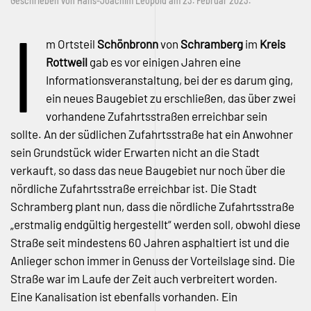
Geschrieben von
Hans-Joachim Leopold
am
23. Februar 2023
.
I
m Ortsteil
Schönbronn
von
Schramberg
im
Kreis
Rottweil
gab es vor einigen Jahren eine
Informationsveranstaltung, bei der es darum ging,
ein neues Baugebiet zu erschließen, das über zwei
vorhandene Zufahrtsstraßen erreichbar sein
sollte. An der südlichen Zufahrtsstraße hat ein Anwohner
sein Grundstück wider Erwarten nicht an die Stadt
verkauft, so dass das neue Baugebiet nur noch über die
nördliche Zufahrtsstraße erreichbar ist. Die Stadt
Schramberg plant nun, dass die nördliche Zufahrtsstraße
„erstmalig endgültig hergestellt“ werden soll, obwohl diese
Straße seit mindestens 60 Jahren asphaltiert ist und die
Anlieger schon immer in Genuss der Vorteilslage sind. Die
Straße war im Laufe der Zeit auch verbreitert worden.
Eine Kanalisation ist ebenfalls vorhanden. Ein